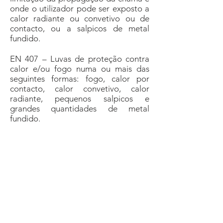
onde o utilizador pode ser exposto a
calor radiante ou convetivo ou de
contacto, ou a salpicos de metal
fundido.
EN 407 – Luvas de proteção contra
calor e/ou fogo numa ou mais das
seguintes formas: fogo, calor por
contacto, calor convetivo, calor
radiante, pequenos salpicos e
grandes quantidades de metal
fundido.
Precisa de mais
informações?
Estamos aqui para ajudá-lo. Entre em
contacto por telefone, email ou redes
sociais.