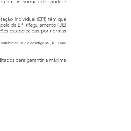
e com as normas de saúde e
eção Individual (EPI) têm que
opeia de EPI (Regulamento (UE)
ações estabelecidas por normas
e outubro de 2016 e do artigo 45º, n.º 1 que
ditados para garantir a máxima
Químicos