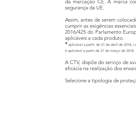
da marcação CE. A marca co
segurança da UE.
Assim, antes de serem colocad
cumprir as exigências essencia
2016/425 do Parlamento Europ
aplicáveis a cada produto.
*
aplicável a partir de 21 de abril de 2018, 
é aplicável a partir de 21 de março de 2018.
A CTV, dispõe do serviço de av
eficácia na realização dos ensai
Selecione a tipologia de proteçã
Riscos Mecânicos
Soldadu
EN
388
–
Luvas