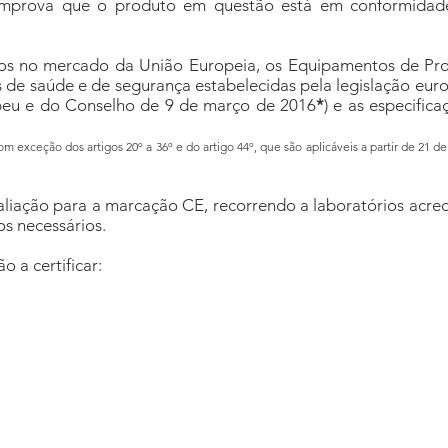
mprova que o produto em questão está em conformidad
os no mercado da União Europeia, os Equipamentos de Prot
is de saúde e de segurança estabelecidas pela legislação eur
eu e do Conselho de 9 de março de 2016
*
) e as especific
com exceção dos artigos 20º a 36º e do artigo 44º, que são aplicáveis a partir de 21 d
aliação para a marcação CE, recorrendo a laboratórios acre
os necessários.
o a certificar:
ra
Calor e chama
Intempéries