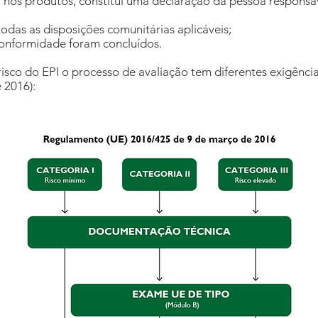
nos produtos, constitui uma declaração da pessoa responsáv
das as disposições comunitárias aplicáveis;
conformidade foram concluídos.
isco do EPI o processo de avaliação tem diferentes exigênc
 2016):